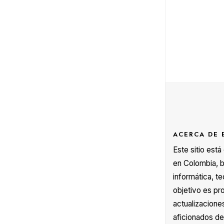
Nave
de
entr
ACERCA DE 
Este sitio est
en Colombia, b
informática, te
objetivo es pr
actualizacione
aficionados de