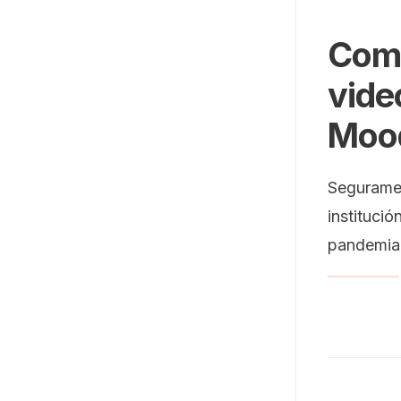
Com
vide
Moo
Seguramen
institució
pandemia 