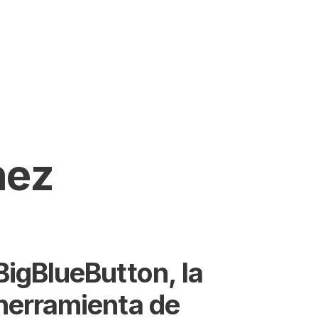
SEARCH
hez
BigBlueButton, la
herramienta de