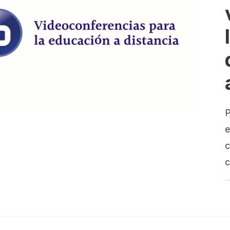
P
e
c
c