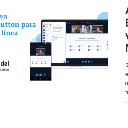
B
e
u
t