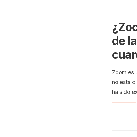
¿Zoo
de l
cuar
Zoom es u
no está d
ha sido e