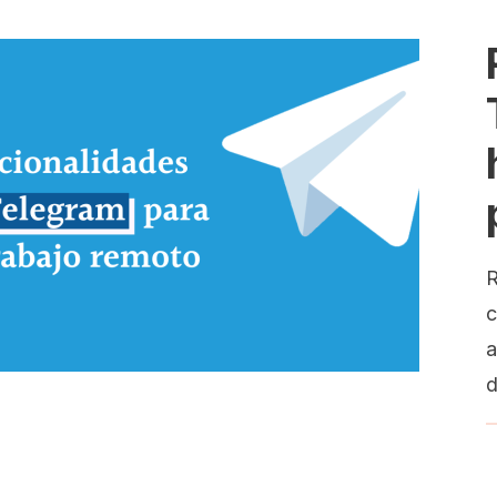
R
c
a
d