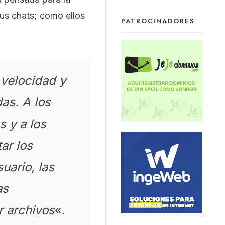
sus chats; como ellos
PATROCINADORES
 velocidad y
as. A los
 y a los
ar los
uario, las
as
r archivos
«.