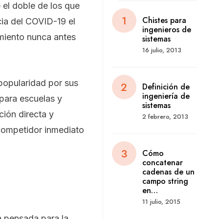
el doble de los que
Chistes para
cia del COVID-19 el
ingenieros de
imiento nunca antes
sistemas
16 julio, 2013
popularidad por sus
Definición de
ingeniería de
 para escuelas y
sistemas
ión directa y
2 febrero, 2013
 competidor inmediato
Cómo
concatenar
cadenas de un
campo string
en…
11 julio, 2015
a pensada para la