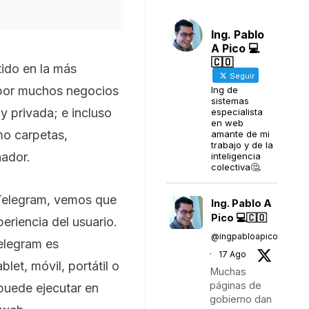
Ing. Pablo
A Pico 💻
🇨🇴
tido en la más
Seguir
 por muchos negocios
Ing de
sistemas
y privada; e incluso
especialista
en web
mo carpetas,
amante de mi
trabajo y de la
nador.
inteligencia
colectiva🤔.
e Telegram, vemos que
Ing. Pablo A
Pico 💻🇨🇴
eriencia del usuario.
@ingpabloapico
Telegram es
·
17 Ago
let, móvil, portátil o
Muchas
páginas de
puede ejecutar en
gobierno dan