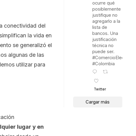
ocurre qué
posiblemente
justifique no
agregarlo a la
la conectividad del
lista de
bancos. Una
implifican la vida en
justificación
nto se generalizó el
técnica no
puede ser.
mos algunas de las
#ComercioElectróni
#Colombia
demos utilizar para
Twitter
Cargar más
cación
quier lugar y en