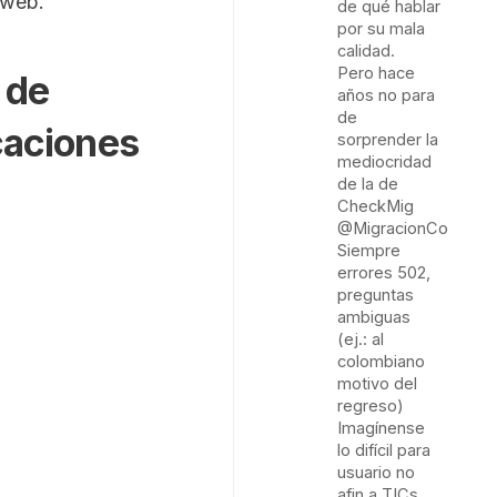
 web.
de qué hablar
por su mala
calidad.
Pero hace
 de
años no para
de
caciones
sorprender la
mediocridad
de la de
CheckMig
@MigracionCol
Siempre
errores 502,
preguntas
ambiguas
(ej.: al
colombiano
motivo del
regreso)
Imagínense
lo difícil para
usuario no
afin a TICs