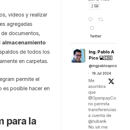
2
s, videos y realizar
ones agregadas
s, de documentos,
Twitter
l
almacenamiento
respaldos de todos los
Ing. Pablo A
Pico 💻🇨🇴
damente en carpetas.
@ingpabloapico
·
19 Jul 2024
legram permite el
Me
asombra
o es posible hacer en
que
@OpenpayCo
no permita
transferencias
a cuenta de
 para la
@nubank
No sé me