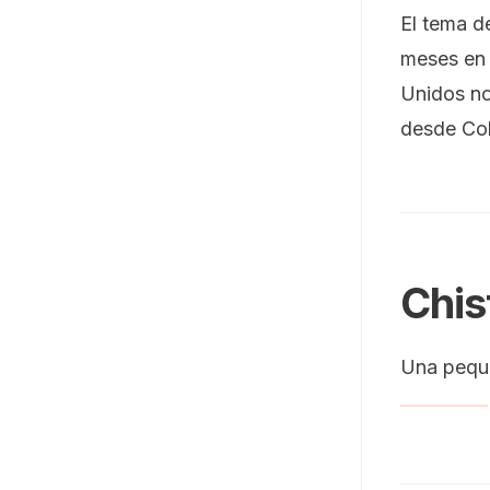
El tema d
meses en 
Unidos no
desde Co
Chis
Una peque