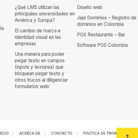
¿Qué LMS utilizan las
Diseño web
principales universidades en
Jeje Dominios – Registro de
América y Europa?
dominios en Colombia
ía
El cambio de marca e
POS Restaurante – Bar
identidad visual en las
empresas
Software POS Colombia
Una manera para poder
pegar texto en campos
(inputs y textarea) que
bloquean pegar texto y
otros trucos al diligenciar
formularios web
NICIO
ACERCA DE
CONTACTO
POLÍTICA DE PRIVACIDAD
↑