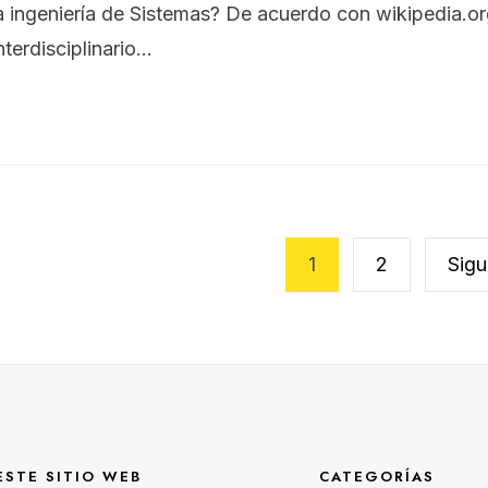
a ingeniería de Sistemas? De acuerdo con wikipedia.or
terdisciplinario
...
gación
1
2
Sigu
adas
ESTE SITIO WEB
CATEGORÍAS