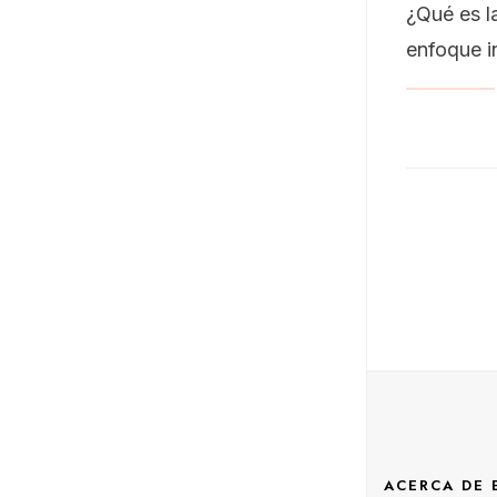
¿Qué es l
enfoque in
Nave
de
entr
ACERCA DE 