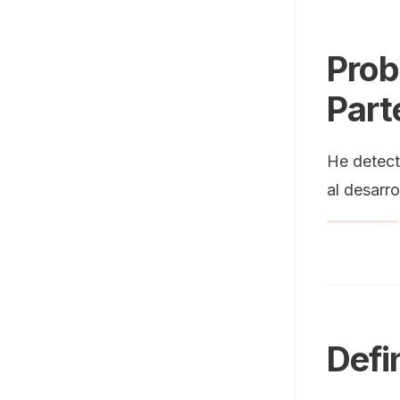
Prob
Part
He detect
al desarro
Defi