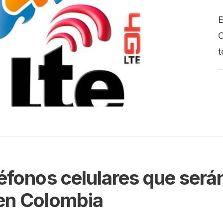
E
C
t
léfonos celulares que ser
en Colombia