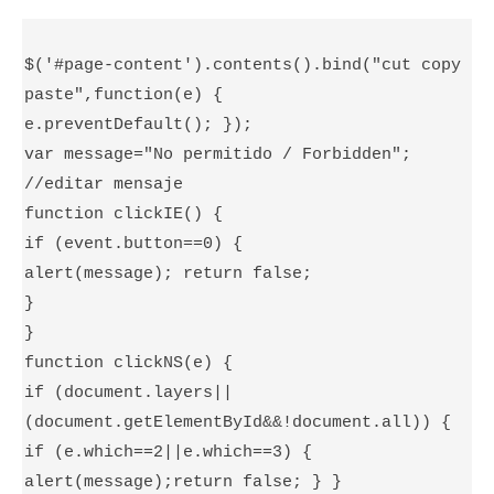
$('#page-content').contents().bind("cut copy
paste",function(e) {
e.preventDefault(); });
var message="No permitido / Forbidden";
//editar mensaje
function clickIE() {
if (event.button==0) {
alert(message); return false;
}
}
function clickNS(e) {
if (document.layers||
(document.getElementById&&!document.all)) {
if (e.which==2||e.which==3) {
alert(message);return false; } }