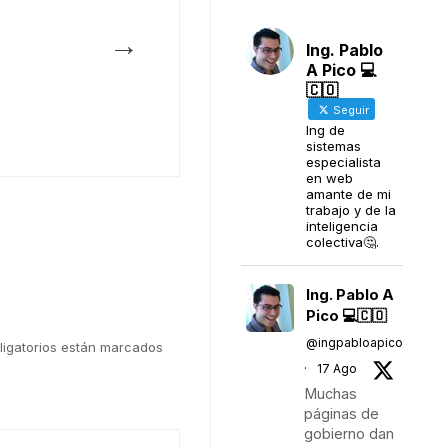
→
Ing. Pablo
A Pico 💻
🇨🇴
Seguir
Ing de
sistemas
especialista
en web
amante de mi
trabajo y de la
inteligencia
colectiva🤔.
Ing. Pablo A
Pico 💻🇨🇴
@ingpabloapico
igatorios están marcados
·
17 Ago
Muchas
páginas de
gobierno dan