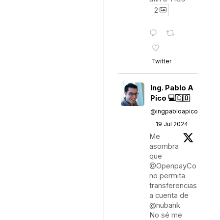
2
Twitter
Ing. Pablo A
Pico 💻🇨🇴
@ingpabloapico
·
19 Jul 2024
Me
asombra
que
@OpenpayCo
no permita
transferencias
a cuenta de
@nubank
No sé me