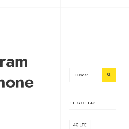
SEARCH
gram
hone
ETIQUETAS
4G LTE