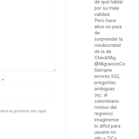
de qué hablar
por su mala
calidad.
Pero hace
años no para
de
sorprender la
mediocridad
de la de
CheckMig
@MigracionCol
Siempre
errores 502,
o
*
preguntas
ambiguas
(ej.: al
colombiano
motivo del
para la próxima vez que
regreso)
Imagínense
lo difícil para
usuario no
afin a TICs