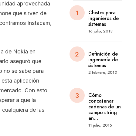
tunidad aprovechada
Chistes para
hone que sirven de
ingenieros de
encontramos Instacam,
sistemas
16 julio, 2013
ina de Nokia en
Definición de
ingeniería de
ario aseguró que
sistemas
o no se sabe para
2 febrero, 2013
 esta aplicación
l mercado. Con esto
Cómo
sperar a que la
concatenar
cadenas de un
r cualquiera de las
campo string
en…
11 julio, 2015