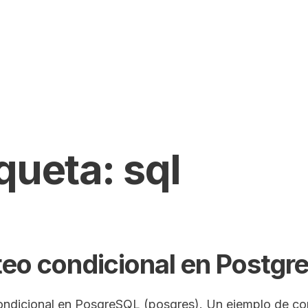
iqueta:
sql
eo condicional en Postgr
ndicional en PosgreSQL (posgres). Un ejemplo de com