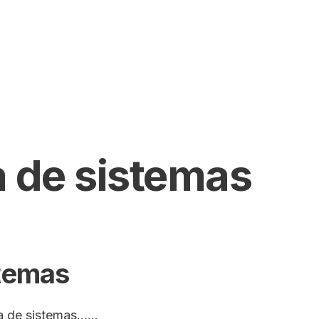
SEARCH
a de sistemas
stemas
ía de sistemas…
...