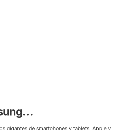
SEARCH
msung…
 dos gigantes de smartphones y tablets: Apple y