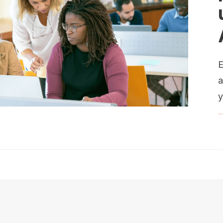
E
a
y