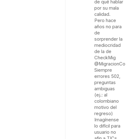
de qué hablar
por su mala
calidad.
Pero hace
años no para
de
sorprender la
mediocridad
de la de
CheckMig
@MigracionCol
Siempre
errores 502,
preguntas
ambiguas
(ej.: al
colombiano
motivo del
regreso)
Imagínense
lo difícil para
usuario no
afin a TICs