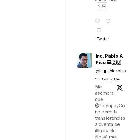
2
Twitter
Ing. Pablo A
Pico 💻🇨🇴
@ingpabloapico
·
19 Jul 2024
Me
asombra
que
@OpenpayCo
no permita
transferencias
a cuenta de
@nubank
No sé me