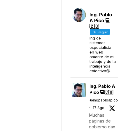
Ing. Pablo
A Pico 💻
🇨🇴
Seguir
Ing de
sistemas
especialista
en web
amante de mi
trabajo y de la
inteligencia
colectiva🤔.
Ing. Pablo A
Pico 💻🇨🇴
@ingpabloapico
·
17 Ago
Muchas
páginas de
gobierno dan